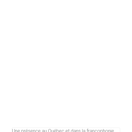
Une présence au Québec et dans la francophonie